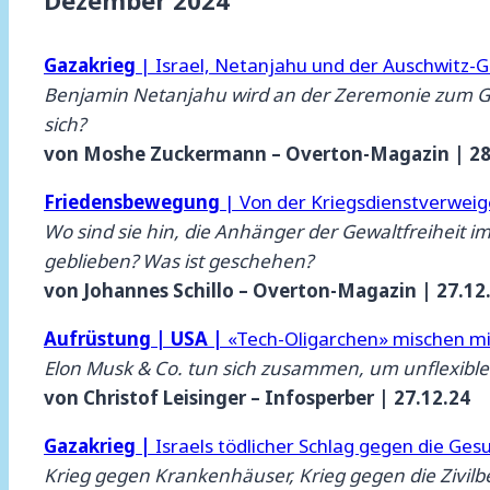
Gazakrieg
| Israel, Netanjahu und der Auschwitz-
Benjamin Netanjahu wird an der Zeremonie zum Ge
sich?
von Moshe Zuckermann – Overton-Magazin | 28
Friedensbewegung
| Von der Kriegsdienstverweige
Wo sind sie hin, die Anhänger der Gewaltfreiheit im 
geblieben? Was ist geschehen?
von Johannes Schillo – Overton-Magazin | 27.12
Aufrüstung | USA |
«Tech-Oligarchen» mischen mil
Elon Musk & Co. tun sich zusammen, um unflexibl
von Christof Leisinger – Infosperber | 27.12.24
Gazakrieg |
Israels tödlicher Schlag gegen die Ges
Krieg gegen Krankenhäuser, Krieg gegen die Zivil