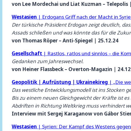
von Lee Mordechai und Liat Kuzman – Telepolis |
Westasien
| Erdogans Griff nach der Macht in Syri
Der türkische Präsident Erdogan zeigt deutlich, d
Assads schließen und was könnte das für die Zukun
von Thomas Röper – Anti-Spiegel | 25.12.24
Gesellschaft
| Rastlos, ratlos und sinnlos – die Ko
Gedanken zum Jahreswechsel.
von Heiner Flassbeck – Overton-Magazin | 24.12
Geopolitik | Aufrüstung | Ukrainekireg
| „Die we
Das westliche Entwicklungsmodell ist ins Stocken 
Bis zu einem neuen Gleichgewicht der Kräfte ist es
Abdriften in Richtung Weltkrieg muss verhindert w
Interview mit Sergej Karaganow von Gábor Stier
Westasien
| Syrien: Der Kampf des Westens gegen d