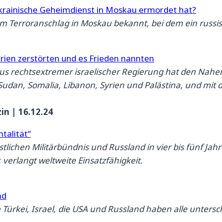
ukrainische Geheimdienst in Moskau ermordet hat?
em Terroranschlag in Moskau bekannt, bei dem ein russ
yrien zerstörten und es Frieden nannten
s rechtsextremer israelischer Regierung hat den Nahen 
, Sudan, Somalia, Libanon, Syrien und Palästina, und mi
in | 16.12.24
talität“
lichen Militärbündnis und Russland in vier bis fünf Jah
, verlangt weltweite Einsatzfähigkeit.
nd
e Türkei, Israel, die USA und Russland haben alle untersc