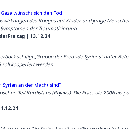
n Gaza wünscht sich den Tod
uswirkungen des Krieges auf Kinder und junge Menschen
en Symptomen der Traumatisierung
derFreitag | 13.12.24
 Baerbock schlägt „Gruppe der Freunde Syriens“ unter Be
 soll kooperiert werden.
n Syrien an der Macht sind”
chen Teil Kurdistans (Rojava). Die Frau, die 2006 als pol
11.12.24
 Machthabern“ in Syrien bereit. In Idlib, wo diese bisla