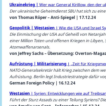
Ukrainekrieg |
Wer war General Kirillow, den der 
Der ukrainische Geheimdienst SBU hat sich zu ein
von Thomas Röper – Anti-Spiegel | 17.12.24
Geopolitik | Westasien
| Wie die USA und Israel S
Die Einmischung der USA auf Geheiß von Netanjahu
einer Million Toten und offenen Kriegen in Libyen
Atomwaffenarsenals.
von Jeffrey Sachs – Übersetzung: Overton-Magaz
Aufrüstung | Militarisierung
| „Zeit für Kriegsmen
NATO-Generalsekretär hält Krieg zwischen dem west
Aufrüstung. Berlin legt Industriestrategie dafür vor
German Foreign Policy | 16.12.24
Westasien
| Syrien: Entwicklungen wie auf Treibsa
Führt der Sturz Assads zu einer Teilung Syriens? Di