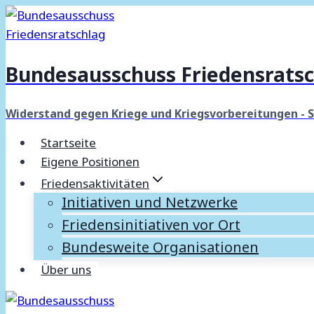
Zum
Inhalt
springen
Bundesausschuss Friedensratsc
Widerstand gegen Kriege und Kriegsvorbereitungen - 
Startseite
Eigene Positionen
Friedensaktivitäten
Initiativen und Netzwerke
Friedensinitiativen vor Ort
Bundesweite Organisationen
Über uns