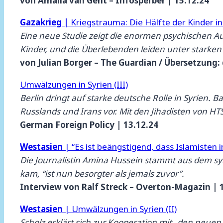
von Amalia van Gent – Infosperber | 15.12.24
Gazakrieg |
Kriegstrauma: Die Hälfte der Kinder i
Eine neue Studie zeigt die enormen psychischen A
Kinder, und die Überlebenden leiden unter stark
von Julian Borger – The Guardian / Übersetzung: 
Umwälzungen in Syrien (III)
Berlin dringt auf starke deutsche Rolle in Syrien.
Russlands und Irans vor. Mit den Jihadisten von HTS
German Foreign Policy | 13.12.24
Westasien
| “Es ist beängstigend, dass Islamisten i
Die Journalistin Amina Hussein stammt aus dem syris
kam, “ist nun besorgter als jemals zuvor”.
Interview von Ralf Streck – Overton-Magazin | 
Westasien
| Umwälzungen in Syrien (II)
Scholz erklärt sich zur Kooperation mit „den neuen