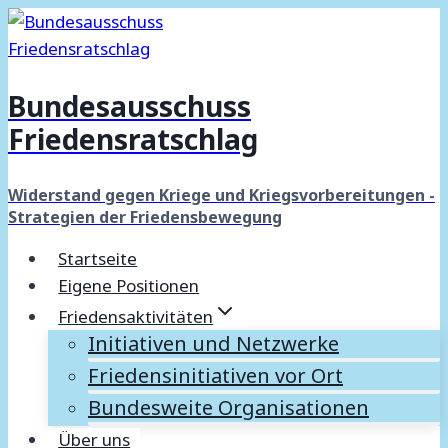
Zum
Inhalt
springen
Bundesausschuss
Friedensratschlag
Widerstand gegen Kriege und Kriegsvorbereitungen -
Strategien der Friedensbewegung
Startseite
Eigene Positionen
Friedensaktivitäten
Initiativen und Netzwerke
Friedensinitiativen vor Ort
Bundesweite Organisationen
Über uns