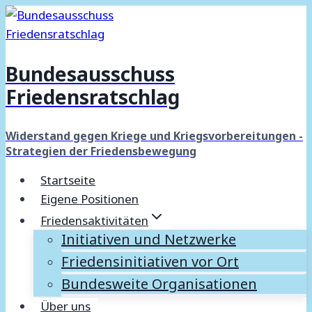
Zum
Inhalt
springen
Bundesausschuss
Friedensratschlag
Widerstand gegen Kriege und Kriegsvorbereitungen -
Strategien der Friedensbewegung
Startseite
Eigene Positionen
Friedensaktivitäten
Initiativen und Netzwerke
Friedensinitiativen vor Ort
Bundesweite Organisationen
Über uns