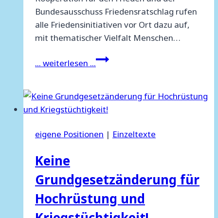
Bundesausschuss Friedensratschlag rufen
alle Friedensinitiativen vor Ort dazu auf,
mit thematischer Vielfalt Menschen…
Friedensbewegung
... weiterlesen ...
sammelt
sich
zum
Ostermarsch!
eigene Positionen
|
Einzeltexte
Keine
Grundgesetzänderung für
Hochrüstung und
Kriegstüchtigkeit!