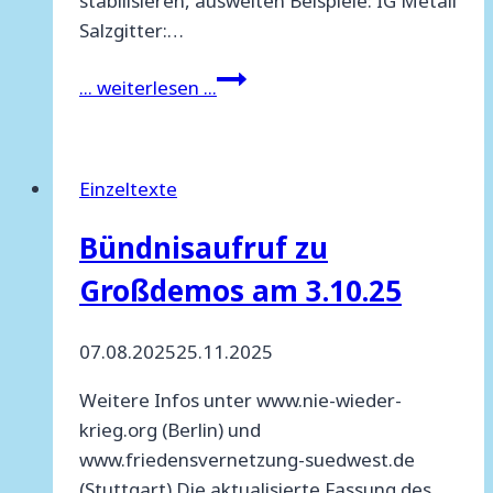
stabilisieren, ausweiten Beispiele: IG Metall
Salzgitter:…
Wie
... weiterlesen ...
entwickeln
wir
gewerkschaftliche
Einzeltexte
Initiativen
von
Bündnisaufruf zu
unten
Großdemos am 3.10.25
gegen
Anpassungsdruck
von
07.08.2025
25.11.2025
oben?
Weitere Infos unter www.nie-wieder-
krieg.org (Berlin) und
www.friedensvernetzung-suedwest.de
(Stuttgart) Die aktualisierte Fassung des