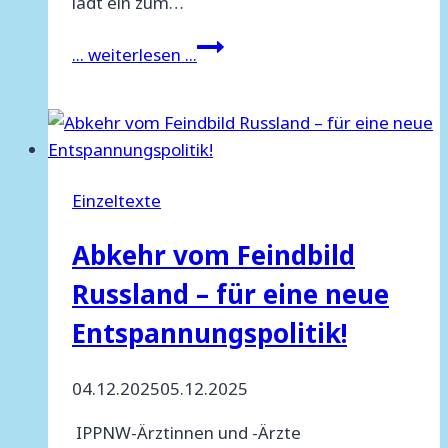
lädt ein zum…
Strategie
... weiterlesen ...
in
Zeiten
der
Eskalation:
Ein
Einzeltexte
Diskussionsbeitrag
zur
Abkehr vom Feindbild
Zukunft
Russland – für eine neue
der
Friedensbewegung
Entspannungspolitik!
04.12.2025
05.12.2025
IPPNW-Ärztinnen und -Ärzte