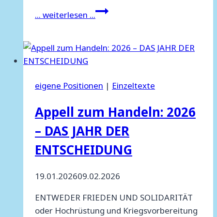
Gemeinsamer
... weiterlesen ...
Aufruf
zur
Beteiligung
an
Ostermärschen
eigene Positionen
|
Einzeltexte
Appell zum Handeln: 2026
– DAS JAHR DER
ENTSCHEIDUNG
19.01.2026
09.02.2026
ENTWEDER FRIEDEN UND SOLIDARITÄT
oder Hochrüstung und Kriegsvorbereitung