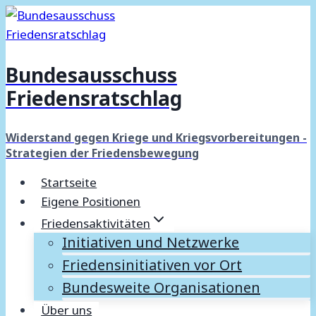
Zum
Inhalt
springen
Bundesausschuss
Friedensratschlag
Widerstand gegen Kriege und Kriegsvorbereitungen -
Strategien der Friedensbewegung
Startseite
Eigene Positionen
Friedensaktivitäten
Initiativen und Netzwerke
Friedensinitiativen vor Ort
Bundesweite Organisationen
Über uns