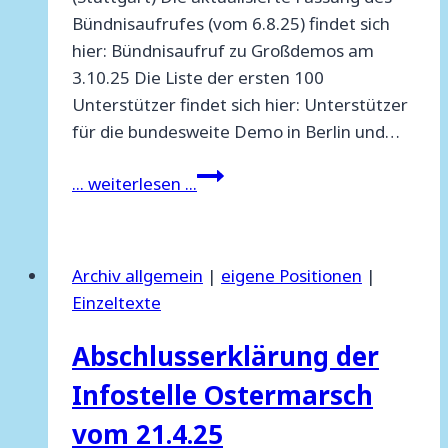
Bündnisaufrufes (vom 6.8.25) findet sich
hier: Bündnisaufruf zu Großdemos am
3.10.25 Die Liste der ersten 100
Unterstützer findet sich hier: Unterstützer
für die bundesweite Demo in Berlin und…
Bündnisaufruf
... weiterlesen ...
zu
Großdemos
am
Archiv allgemein
|
eigene Positionen
|
3.10.25
Einzeltexte
Abschlusserklärung der
Infostelle Ostermarsch
vom 21.4.25