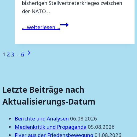
bisherigen Stellvertreterkrieges zwischen
der NATO…
Abschlusserklärung
... weiterlesen ...
zum
31.
bundesweiten
Seitennavigation
Nächste
1
2
3
…
6
Friedensratschlag
Seite
Letzte Beiträge nach
Aktualisierungs-Datum
Berichte und Analysen
06.08.2026
Medienkritik und Propaganda
05.08.2026
Flyer aus der Friedensbewegung
01.08.2026