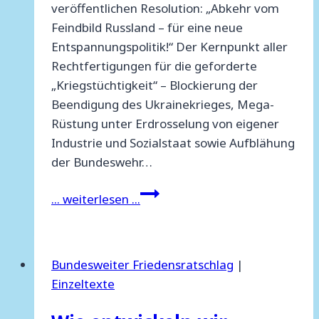
veröffentlichen Resolution: „Abkehr vom
Feindbild Russland – für eine neue
Entspannungspolitik!“ Der Kernpunkt aller
Rechtfertigungen für die geforderte
„Kriegstüchtigkeit“ – Blockierung der
Beendigung des Ukrainekrieges, Mega-
Rüstung unter Erdrosselung von eigener
Industrie und Sozialstaat sowie Aufblähung
der Bundeswehr…
Abkehr
... weiterlesen ...
vom
Feindbild
Russland
Bundesweiter Friedensratschlag
|
–
Einzeltexte
für
eine