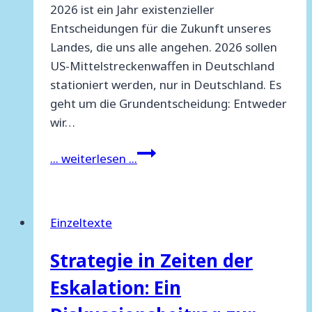
2026 ist ein Jahr existenzieller
Entscheidungen für die Zukunft unseres
Landes, die uns alle angehen. 2026 sollen
US-Mittelstreckenwaffen in Deutschland
stationiert werden, nur in Deutschland. Es
geht um die Grundentscheidung: Entweder
wir…
Appell
... weiterlesen ...
zum
Handeln:
2026
Einzeltexte
–
DAS
Strategie in Zeiten der
JAHR
Eskalation: Ein
DER
ENTSCHEIDUNG