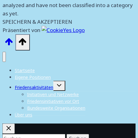
analyzed and have not been classified into a category
as yet.
SPEICHERN & AKZEPTIEREN
Präsentiert von
Startseite
Eigene Positionen
Untermenü
Friedensaktivitäten
umschalten
Initiativen und Netzwerke
Friedensinitiativen vor Ort
Bundesweite Organisationen
Über uns
Suchen